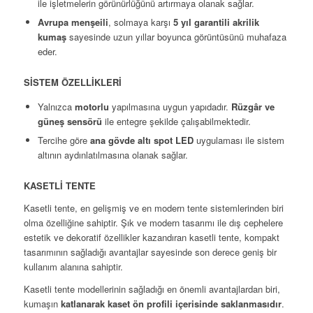
ile işletmelerin görünürlüğünü artırmaya olanak sağlar.
Avrupa menşeili
, solmaya karşı
5 yıl garantili akrilik
kumaş
sayesinde uzun yıllar boyunca görüntüsünü muhafaza
eder.
SİSTEM ÖZELLİKLERİ
Yalnızca
motorlu
yapılmasına uygun yapıdadır.
Rüzgâr ve
güneş sensörü
ile entegre şekilde çalışabilmektedir.
Tercihe göre
ana gövde altı spot LED
uygulaması ile sistem
altının aydınlatılmasına olanak sağlar.
KASETLİ TENTE
Kasetli tente, en gelişmiş ve en modern tente sistemlerinden biri
olma özelliğine sahiptir. Şık ve modern tasarımı ile dış cephelere
estetik ve dekoratif özellikler kazandıran kasetli tente, kompakt
tasarımının sağladığı avantajlar sayesinde son derece geniş bir
kullanım alanına sahiptir.
Kasetli tente modellerinin sağladığı en önemli avantajlardan biri,
kumaşın
katlanarak kaset ön profili içerisinde saklanmasıdır
.