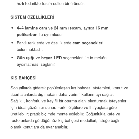
hızlı tedarikte tercih edilen bir üründür.
SİSTEM ÖZELLİKLERİ
4+4 lamine cam
ve
24 mm ısıcam
, ayrıca
16 mm
polikarbon
ile uyumludur.
Farklı renklerde ve özelliklerde
cam seçenekleri
bulunmaktadır.
Gün ışığı
ve
beyaz LED
seçenekleri ile iç mekân
aydınlatması sağlanır.
KIŞ BAHÇESİ
Son yıllarda giderek popülerleşen kış bahçesi sistemleri, konut ve
ticari alanlarda dış mekânı daha verimli kullanmayı sağlar.
Sağlıklı, konforlu ve keyifli bir oturma alanı oluşturmak isteyenler
için ideal çözümler sunar. Farklı ölçülere ve ihtiyaçlara göre
üretilebilir; pratik biçimde monte edilebilir. Çoğunlukla kafe ve
restoranlarda gördüğümüz kış bahçesi modelleri, isteğe bağlı
olarak konutlara da uyarlanabilir.