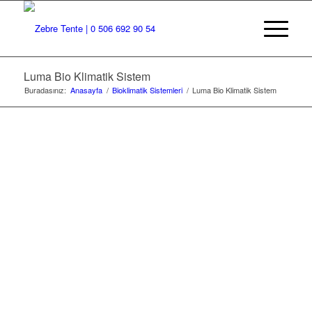
Luma Bio Klimatik Sistem
LUMA BIO
Buradasınız:
Anasayfa
/
Bioklimatik Sistemleri
/
Luma Bio Klimatik Sistem
KLIMATIK
SISTEM