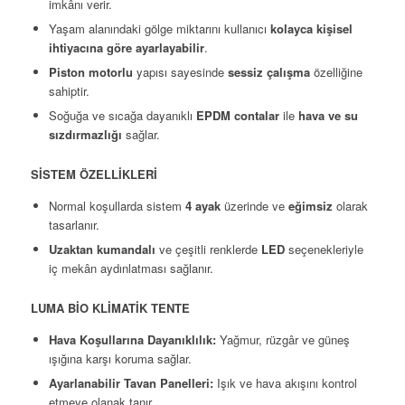
imkânı verir.
Yaşam alanındaki gölge miktarını kullanıcı
kolayca kişisel
ihtiyacına göre ayarlayabilir
.
Piston motorlu
yapısı sayesinde
sessiz çalışma
özelliğine
sahiptir.
Soğuğa ve sıcağa dayanıklı
EPDM contalar
ile
hava ve su
sızdırmazlığı
sağlar.
SİSTEM ÖZELLİKLERİ
Normal koşullarda sistem
4 ayak
üzerinde ve
eğimsiz
olarak
tasarlanır.
Uzaktan kumandalı
ve çeşitli renklerde
LED
seçenekleriyle
iç mekân aydınlatması sağlanır.
LUMA BİO KLİMATİK TENTE
Hava Koşullarına Dayanıklılık:
Yağmur, rüzgâr ve güneş
ışığına karşı koruma sağlar.
Ayarlanabilir Tavan Panelleri:
Işık ve hava akışını kontrol
etmeye olanak tanır.