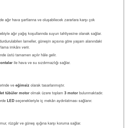
nde ağır hava şartlarına ve oluşabilecek zararlara karşı çok
biyle ağır yağış koşullarında suyun tahliyesine olanak sağlar.
durdurulabilen lameller, güneşin açısına göre yaşam alanındaki
rlama imkânı verir.
de üstü tamamen açılır hâle gelir.
ontalar
ile hava ve su sızdırmazlığı sağlar.
rinde ve
eğimsiz
olarak tasarlanmıştır.
det tübüler motor
olmak üzere toplam
3 motor
bulunmaktadır.
lerde
LED
seçenekleriyle iç mekân aydınlatması sağlanır.
ur, rüzgâr ve güneş ışığına karşı koruma sağlar.